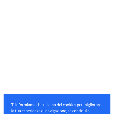
© Copyright 2020 Dreilandertour.it | Via Stefanardo da
Ti informiamo che usiamo dei cookies per migliorare
Vimercate 28 Milano (MI) - Web agency
Gdmtech.it
la tua esperienza di navigazione, se continui a