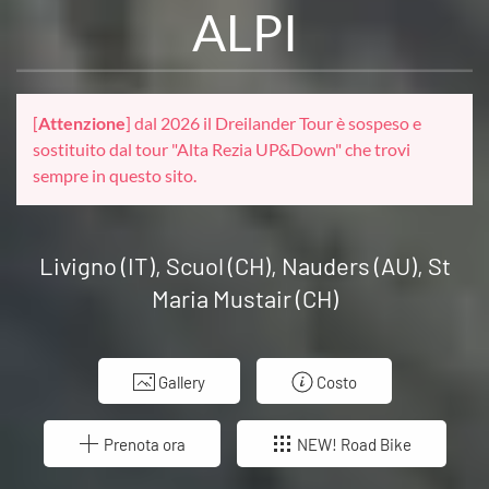
ALPI
[
Attenzione
] dal 2026 il Dreilander Tour è sospeso e
sostituito dal tour "Alta Rezia UP&Down" che trovi
sempre in questo sito.
Livigno (IT), Scuol (CH), Nauders (AU), St
Maria Mustair (CH)
Gallery
Costo
Prenota ora
NEW! Road Bike