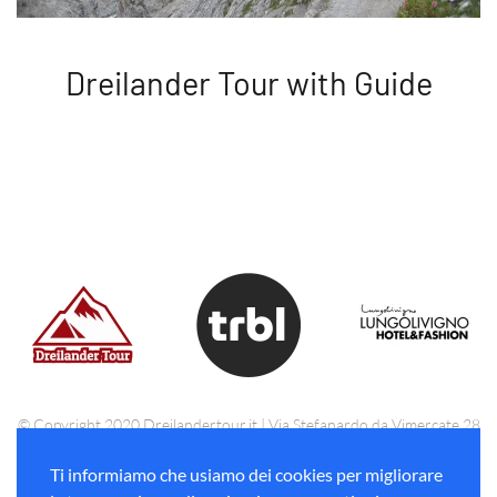
Dreilander Tour with Guide
© Copyright 2020 Dreilandertour.it | Via Stefanardo da Vimercate 28
Milano (MI) - Web agency
Gdmtech.it
Ti informiamo che usiamo dei cookies per migliorare
This site is protected by reCAPTCHA and the Google
Privacy Policy
and
Terms of